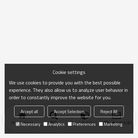
Cookie settings
We use cookies to provide you with the best possible
experience. They also allow us to analyze user behavior in
order to constantly improve the website for you.
Accept all
Accept Selection
Reject All
ホームページ
探す
カテゴリ
お問い合わせを送信
Necessary
Analytics
Preferences
Marketing