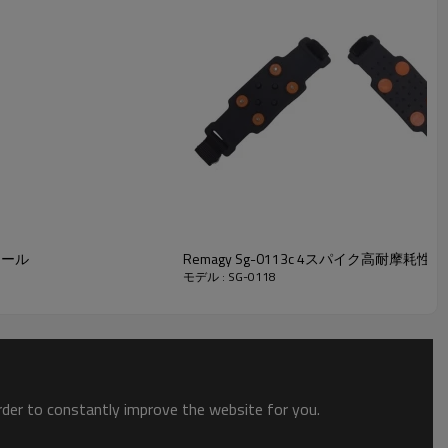
ソール
Remagy Sg-0113c 4スパイク高耐摩耗性
モデル : SG-0118
order to constantly improve the website for you.