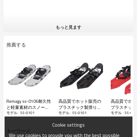
もっと見ます
推薦する
Remagy ss-0106耐久性
高品質でホット販売の
高品質でホッ
と軽量素材のスノーシ
プラスチック製滑り止
プラスチック
モデル : SS-0101
モデル : SS-0101
モデル : SS-010
ューズメーカー、スノ
めスノーシュー
シュー
ーシューズ工場、スノ
Cookie settings
ーシューズオンライン
キーワード
卸売
We use cookies to provide you with the best possible