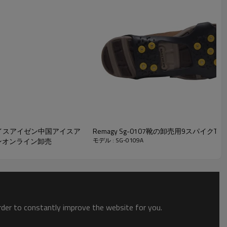
雪アイスアイゼン中国アイスア
Remagy Sg-0107靴の卸売用9スパイ
モデル : SG-0109A
ンオンライン卸売
order to constantly improve the website for you.