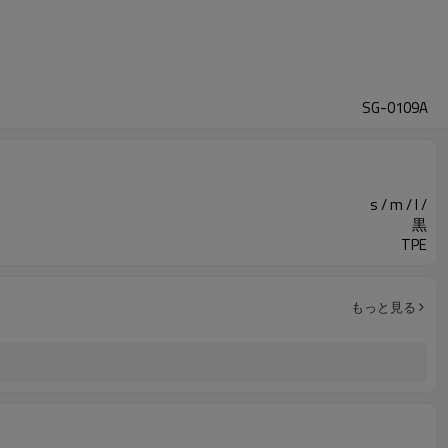
SG-0109A
s / m / l /
黒
TPE
もっと見る