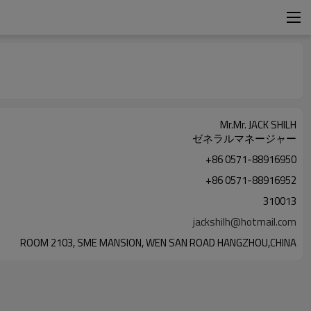
Mr.Mr. JACK SHILH
ゼネラルマネージャー
+86 0571-88916950
+86 0571-88916952
310013
jackshilh@hotmail.com
ROOM 2103, SME MANSION, WEN SAN ROAD HANGZHOU,CHINA